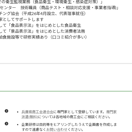
等での衛生監視業務（食品衛生・環境衛生・感染症対策）」
活センター 技術職員（商品テスト・相談対応支援・事業者指導)」
チング協会（平成26年4月設立、代表理事就任）
家としてサポートします
して「食品表示法」をはじめとした食品衛生
して「景品表示法」をはじめとした消費者法務
給食施設等で研修実績あり（口コミ紹介が多い）
兵庫県商工会連合会
に専門家として登録しています。
専門家
派遣(無料)
については各地域の商工会にご相談ください。
企業研修は目的等をヒアリングしたうえで企画書を作成しま
すので遠慮なく
お問い合わせ
ください。