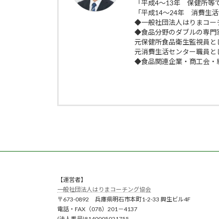
「平成4～13年 保健所
「平成14～24年 消費生
◆一般社団法人はりまコー
◆食品分野のダブルの専門
元保健所食品衛生監視員と
元消費生活センター職員と
◆食品関連企業・商工会・
【運営者】
一般社団法人はりまコーチング協会
〒673-0892 兵庫県明石市本町1-2-33 興生ビル4F
電話・FAX（078）201－4137
(法人番号)8140005021755