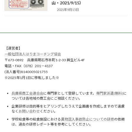
山・2021/9/15）
2021年9月15日
【運営者】
一般社団法人はりまコーチング協会
〒673-0892 兵庫県明石市本町1-2-33 興生ビル4F
電話・FAX（078）201－4137
(法人番号)8140005021755
※2025年1月1日に移転しました※
兵庫県商工会連合会
に専門家として登録しています。
専門家派遣(無料)
に
ついては各地域の商工会にご相談ください。
企業研修は目的等をヒアリングしたうえで企画書を作成しますので遠慮
なく
お問い合わせ
ください。
学校給食等の給食施設における
異物混入事故防止についての研修
の依頼
は、過去の研修レポート等を参考にしてください。