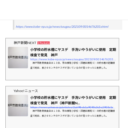
した。今後修繕などを行う。
水質検査の結果が出るまで、うがいを禁止する。
https://www.kobe-np.co.jp/news/sougou/202109/0014676203.shtml
神戸新聞NEXT
2 Pockets
小学校の貯水槽にヤスデ 手洗いやうがいに使用 定期
検査で発見 神戸
https://www.kobe-np.co.jp/news/sougou/202109/0014676203.shtml
神戸市教育委員会は１３日、市立横尾小学校（須磨区横尾５）の貯水槽の定期検
査で同日、長さ６センチのヤスデが浮いているのが見つかったと発表した。
Yahoo!ニュース
小学校の貯水槽にヤスデ 手洗いやうがいに使用 定期
検査で発見 神戸（神戸新聞N...
https://news.yahoo.co.jp/articles/2a698eb1a9090c3c5e2903c1c80d5018b01c4960
神戸市教育委員会は１３日、市立横尾小学校（須磨区横尾５）の貯水槽の定期検
査で同日、長さ６センチのヤスデが浮いているのが見つかったと発表した。