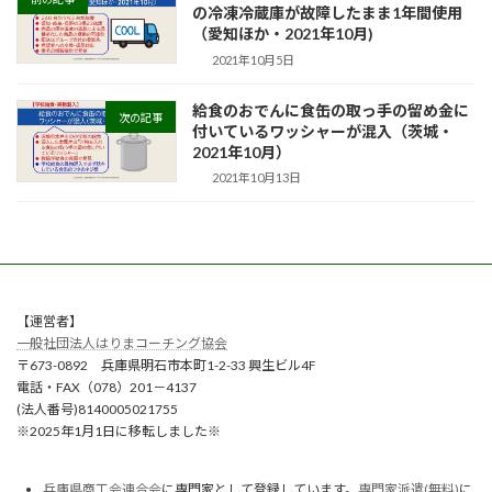
の冷凍冷蔵庫が故障したまま1年間使用
（愛知ほか・2021年10月)
2021年10月5日
給食のおでんに食缶の取っ手の留め金に
次の記事
付いているワッシャーが混入（茨城・
2021年10月）
2021年10月13日
【運営者】
一般社団法人はりまコーチング協会
〒673-0892 兵庫県明石市本町1-2-33 興生ビル4F
電話・FAX（078）201－4137
(法人番号)8140005021755
※2025年1月1日に移転しました※
兵庫県商工会連合会
に専門家として登録しています。
専門家派遣(無料)
に