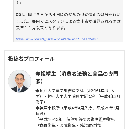
す。
都は、園に５日から４日間の給食の供給停止の処分を行い
ました。都内でヒスタミンによる食中毒が確認されるのは
去年１１月以来となります。
https://www.news24.jp/articles/2021/10/05/07951113.html
投稿者プロフィール
赤松靖生（消費者法務と食品の専門
家）
◆神戸大学農学部畜産学科（昭和61年4月入
学）・神戸大学大学院農学研究科（平成4年3月
修了）
◆神戸市役所（平成4年4月入庁、平成26年3月
退職）
「平成4～13年 保健所等での衛生監視業務
（食品衛生・環境衛生・感染症対策）」