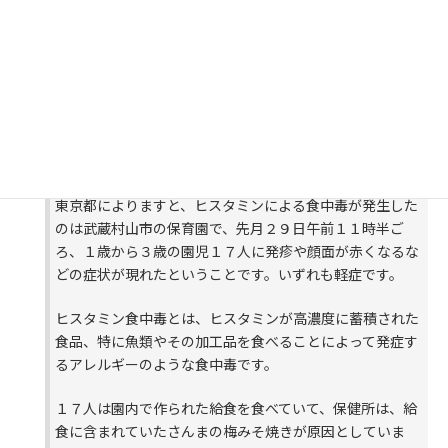
https://news.yahoo.co.jp/articles/820dfca201849df1378ef407a3b96284bafa5992
東京都は、武蔵村山市の保育園でヒスタミンによる食中毒が発生し、園児１７人が
発症したと発表しました。全員、軽症だということです。東京都によりますと、ヒ
スタミンによる食中毒が発生したのは武蔵村山市の
東京都は、武蔵村山市の保育園でヒスタミンによる食中毒
が発生し、園児１７人が発症したと発表しました。全員、
軽症だということです。
東京都によりますと、ヒスタミンによる食中毒が発生した
のは武蔵村山市の保育園で、先月２９日午前１１時半ご
ろ、１歳から３歳の園児１７人に発疹や顔面が赤くなるな
どの症状が現れたということです。いずれも軽症です。
ヒスタミン食中毒とは、ヒスタミンが高濃度に蓄積された
食品、特に魚類やその加工品を食べることによって発症す
るアレルギーのような食中毒です。
１７人は園内で作られた給食を食べていて、保健所は、給
食に含まれていたさんまの梅みそ焼きが原因としていま