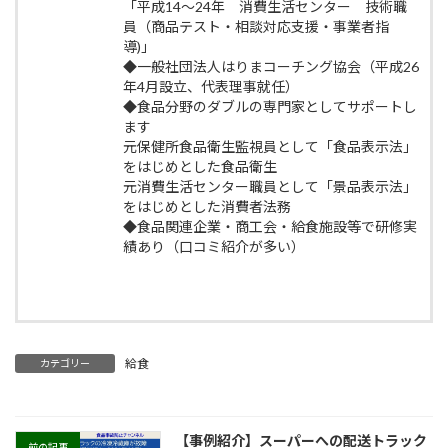
「平成14～24年 消費生活センター 技術職
員（商品テスト・相談対応支援・事業者指
導)」
◆一般社団法人はりまコーチング協会（平成26
年4月設立、代表理事就任）
◆食品分野のダブルの専門家としてサポートし
ます
元保健所食品衛生監視員として「食品表示法」
をはじめとした食品衛生
元消費生活センター職員として「景品表示法」
をはじめとした消費者法務
◆食品関連企業・商工会・給食施設等で研修実
績あり（口コミ紹介が多い）
給食
カテゴリー
【事例紹介】スーパーへの配送トラック
前の記事