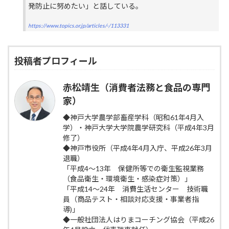
発防止に努めたい」と話している。
https://www.topics.or.jp/articles/-/113331
投稿者プロフィール
赤松靖生（消費者法務と食品の専門
家）
◆神戸大学農学部畜産学科（昭和61年4月入
学）・神戸大学大学院農学研究科（平成4年3月
修了）
◆神戸市役所（平成4年4月入庁、平成26年3月
退職）
「平成4～13年 保健所等での衛生監視業務
（食品衛生・環境衛生・感染症対策）」
「平成14～24年 消費生活センター 技術職
員（商品テスト・相談対応支援・事業者指
導)」
◆一般社団法人はりまコーチング協会（平成26