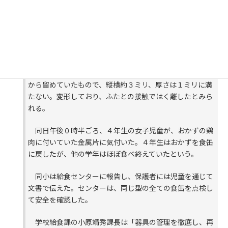
2018/10/17
阿南市教委は１６日、羽ノ浦学校給食センターが提供し
た岩脇小学校の給食の中に、食缶の留め具のねじ１個が混
入していたと明らかにした。同日夕までに健康被害は確認
されていない。
市教委学校給食課などによると、ねじは食缶上部を外側
から留めていたもので、縦横約３ミリ、厚さは１ミリに満
たない。変形しており、ふたとの接触ではく離したとみら
れる。
同日午後０時半ごろ、４年生の女子児童が、おかずの鶏
肉に付いていた金属片に気付いた。４年生はおかずを食缶
に戻したが、他の学年はほぼ食べ終えていたという。
同小は給食センターに報告し、保護者には児童を通じて
文書で伝えた。センターは、同じ型の全ての食缶を点検し
て安全を確認した。
学校給食課の小原靖秀課長は「器具の管理を徹底し、再