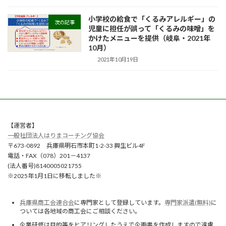
小学校の給食で「くるみアレルギー」の
次の記事
児童に担任が誤って「くるみの味噌」を
かけたメニューを提供（岐阜・2021年
10月）
2021年10月19日
【運営者】
一般社団法人はりまコーチング協会
〒673-0892 兵庫県明石市本町1-2-33 興生ビル4F
電話・FAX（078）201－4137
(法人番号)8140005021755
※2025年1月1日に移転しました※
兵庫県商工会連合会
に専門家として登録しています。
専門家派遣(無料)
に
ついては各地域の商工会にご相談ください。
企業研修は目的等をヒアリングしたうえで企画書を作成しますので遠慮