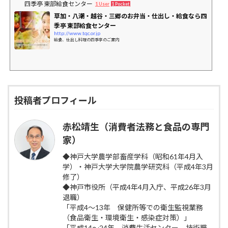
四季亭 東部給食センター
1 User
1 Pocket
草加・八潮・越谷・三郷のお弁当・仕出し・給食なら四
季亭 東部給食センター
http://www.tqc.or.jp
給食、仕出し料理の四季亭のご案内
投稿者プロフィール
赤松靖生（消費者法務と食品の専門
家）
◆神戸大学農学部畜産学科（昭和61年4月入
学）・神戸大学大学院農学研究科（平成4年3月
修了）
◆神戸市役所（平成4年4月入庁、平成26年3月
退職）
「平成4～13年 保健所等での衛生監視業務
（食品衛生・環境衛生・感染症対策）」
「平成14～24年 消費生活センター 技術職