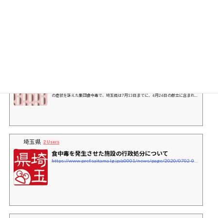
開、信じるしかない保護者 生徒...
https://saitama-np.co.jp/news/2020/11/16/11_.html
今年６月、民間業者に委託していた埼玉県八潮市の学校給食で３千人を超える児童
生徒が食中毒を発症した問題で、４カ月にわたり停止していた給食の提供が１０
日、市内の小中学校で再開された。４日には市教委が設置…
教育新聞
埼玉県八潮市の集団食中毒 原因は海藻サラダ
https://www.kyobun.co.jp/news/20200713_03/
埼玉県八潮市の市立小中学校で給食を食べた児童生徒と教員3453人が、腹痛や下痢
の症状を訴えた集団食中毒で、埼玉県は7月13日までに、6月26日の献立に含まれて
いた海藻サラダが原因との調査結果を明らかにした。
埼玉県
2 Users
食中毒を発生させた施設の行政処分について
https://www.pref.saitama.lg.jp/a0001/news/page/2020/0702-07.html