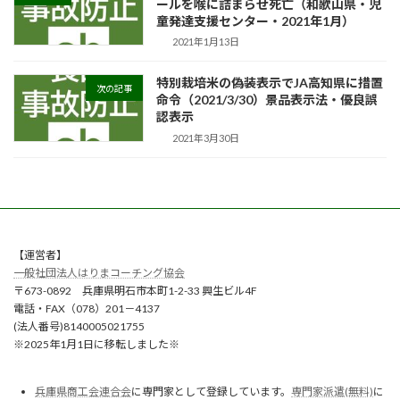
ールを喉に詰まらせ死亡（和歌山県・児
童発達支援センター・2021年1月）
2021年1月13日
特別栽培米の偽装表示でJA高知県に措置
次の記事
命令（2021/3/30）景品表示法・優良誤
認表示
2021年3月30日
【運営者】
一般社団法人はりまコーチング協会
〒673-0892 兵庫県明石市本町1-2-33 興生ビル4F
電話・FAX（078）201－4137
(法人番号)8140005021755
※2025年1月1日に移転しました※
兵庫県商工会連合会
に専門家として登録しています。
専門家派遣(無料)
に