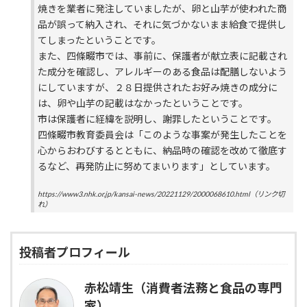
焼きを業者に発注していましたが、卵と山芋が使われた商
品が誤って納入され、それに気づかないまま給食で提供し
てしまったということです。
また、四條畷市では、事前に、保護者が献立表に記載され
た成分を確認し、アレルギーのある食品は配膳しないよう
にしていますが、２８日提供されたお好み焼きの成分に
は、卵や山芋の記載はなかったということです。
市は保護者に経緯を説明し、謝罪したということです。
四條畷市教育委員会は「このような事案が発生したことを
心からおわびするとともに、納品時の確認を改めて徹底す
るなど、再発防止に努めてまいります」としています。
https://www3.nhk.or.jp/kansai-news/20221129/2000068610.html（リンク切
れ）
投稿者プロフィール
赤松靖生（消費者法務と食品の専門
家）