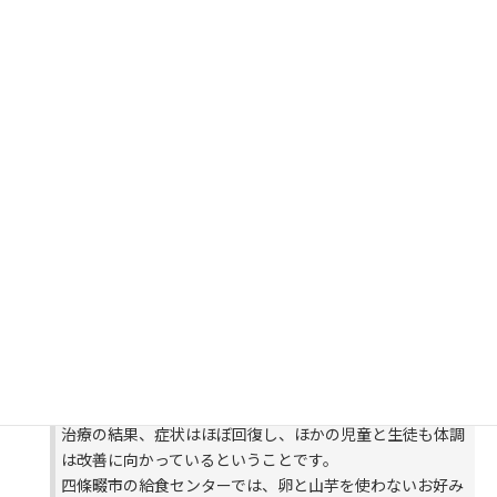
給食のお好み焼きで８人がアレルギー症状
11月29日 08時22分
２８日、大阪・四條畷市の小学校と中学校で、給食の「お
好み焼き」を食べた児童と生徒あわせて８人が、腹痛やお
う吐のアレルギー症状を訴え１人が病院に搬送されまし
た。
市は、アレルギーを引き起こす卵と山芋が含まれたお好み
焼きを誤って提供したのが原因だとして、チェック体制を
強化するとしています。
四條畷市教育委員会によりますと２８日、市内の小学校と
中学校で、給食に出たお好み焼きを食べたあと、卵アレル
ギーと山芋アレルギーのある児童と生徒あわせて８人が、
腹痛やおう吐の症状を訴え、１人が救急車で病院に搬送さ
れました。
治療の結果、症状はほぼ回復し、ほかの児童と生徒も体調
は改善に向かっているということです。
四條畷市の給食センターでは、卵と山芋を使わないお好み