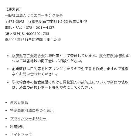
【運営者】
一般社団法人はりまコーチング協会
〒673-0892 兵庫県明石市本町1-2-33 興生ビル4F
電話・FAX（078）201－4137
(法人番号)8140005021755
※2025年1月1日に移転しました※
兵庫県商工会連合会
に専門家として登録しています。
専門家派遣(無料)
に
ついては各地域の商工会にご相談ください。
企業研修は目的等をヒアリングしたうえで企画書を作成しますので遠慮
なく
お問い合わせ
ください。
学校給食等の給食施設における
異物混入事故防止についての研修
の依頼
は、過去の研修レポート等を参考にしてください。
運営者情報
特定商取引法に基づく表示
プライバシーポリシー
利用規約
サイトマップ